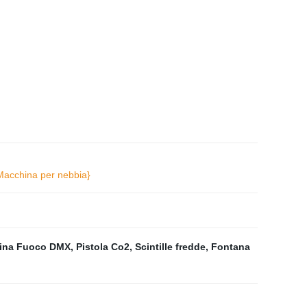
acchina per nebbia}
ina Fuoco DMX
,
Pistola Co2
,
Scintille fredde
,
Fontana