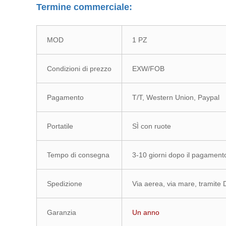
Termine commerciale:
MOD
1 PZ
Condizioni di prezzo
EXW/FOB
Pagamento
T/T, Western Union, Paypal
Portatile
SÌ con ruote
Tempo di consegna
3-10 giorni dopo il pagament
Spedizione
Via aerea, via mare, trami
Garanzia
Un anno