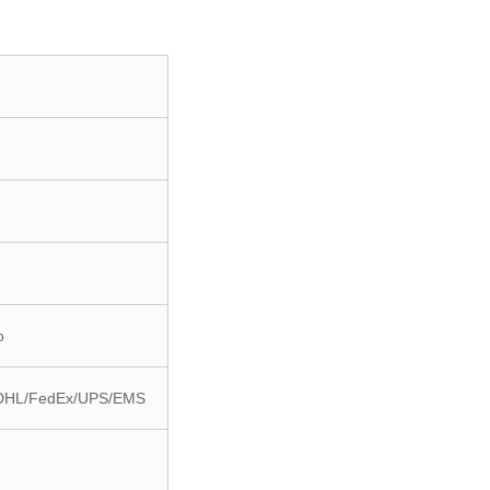
o
te DHL/FedEx/UPS/EMS