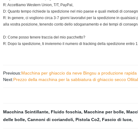
R: Accettiamo Western Union, T/T, PayPal,
D: Quanto tempo richiede la spedizione nel mio paese e quali metodi di consegn
R: In genere, ci vogliono circa 3-7 giorni lavorativi per la spedizione in qualsi
alla vostra posizione, tenendo conto dello sdoganamento e dei tempi di consegn
D: Come posso tenere traccia del mio pacchetto?
R: Dopo la spedizione, ti invieremo il numero di tracking della spedizione entro 12
Previous:
Macchina per ghiaccio da neve Bingsu a produzione rapi
Next:
Prezzo della macchina per la sabbiatura di ghiaccio secco Ollital
Macchina Scintillante
,
Fluido foschia
,
Macchine per bolle
,
Macch
delle bolle
,
Cannoni di coriandoli
,
Pistola Co2
,
Fascio di luce
,