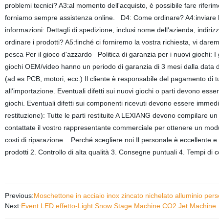
problemi tecnici? A3:al momento dell'acquisto, è possibile fare riferim
forniamo sempre assistenza online. D4: Come ordinare? A4:inviare l'o
informazioni: Dettagli di spedizione, inclusi nome dell'azienda, indiri
ordinare i prodotti? A5:finché ci forniremo la vostra richiesta, vi dar
pesca Per il gioco d'azzardo Politica di garanzia per i nuovi giochi:
giochi OEM/video hanno un periodo di garanzia di 3 mesi dalla data d
(ad es PCB, motori, ecc.) Il cliente è responsabile del pagamento di 
all'importazione. Eventuali difetti sui nuovi giochi o parti devono e
giochi. Eventuali difetti sui componenti ricevuti devono essere immed
restituzione): Tutte le parti restituite A LEXIANG devono compilare un
contattate il vostro rappresentante commerciale per ottenere un mod
costi di riparazione. Perché scegliere noi Il personale è eccellente e 
prodotti 2. Controllo di alta qualità 3. Consegne puntuali 4. Tempi d
Previous:
Moschettone in acciaio inox zincato nichelato alluminio perso
Next:
Event LED effetto-Light Snow Stage Machine CO2 Jet Machine