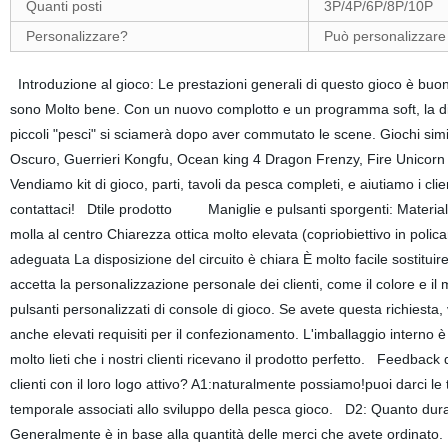
Quanti posti
3P/4P/6P/8P/10P
Personalizzare?
Può personalizzare 
Introduzione al gioco: Le prestazioni generali di questo gioco è buona 
sono Molto bene. Con un nuovo complotto e un programma soft, la dim
piccoli "pesci" si sciamerà dopo aver commutato le scene. Giochi simil
Oscuro, Guerrieri Kongfu, Ocean king 4 Dragon Frenzy, Fire Unicorn 
Vendiamo kit di gioco, parti, tavoli da pesca completi, e aiutiamo i clie
contattaci! Dtile prodotto Maniglie e pulsanti sporgenti: Materiale 
molla al centro Chiarezza ottica molto elevata (copriobiettivo in poli
adeguata La disposizione del circuito è chiara È molto facile sostit
accetta la personalizzazione personale dei clienti, come il colore e il 
pulsanti personalizzati di console di gioco. Se avete questa richiest
anche elevati requisiti per il confezionamento. L'imballaggio interno è
molto lieti che i nostri clienti ricevano il prodotto perfetto. Feedbac
clienti con il loro logo attivo? A1:naturalmente possiamo!puoi darci le 
temporale associati allo sviluppo della pesca gioco. D2: Quanto dur
Generalmente è in base alla quantità delle merci che avete ordinato