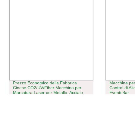
Prezzo Economico della Fabbrica
Macchina pe
Cinese CO2/UV/Fiber Macchina per
Control di Al
Marcatura Laser per Metallo, Acciaio,
Eventi Bar
Ferro, Alluminio, PVC, Tastiera,
Incisione di Cuscinetti