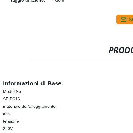
raggio di azione:
>30m
S
PRODU
Informazioni di Base.
Model No.
SF-D016
materiale dell′alloggiamento
abs
tensione
220V