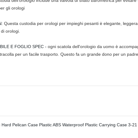
odia dell'orologio include una valvola di sfiato barometrica per evitare 
r gli orologi
N:
Questa custodia per orologi per impieghi pesanti è elegante, leggera 
di orologi.
BILE E FOGLIO SPEC -
ogni scatola dell'orologio da uomo è accompagn
tracolla per un facile trasporto. Questo fa un grande dono per un padre, 