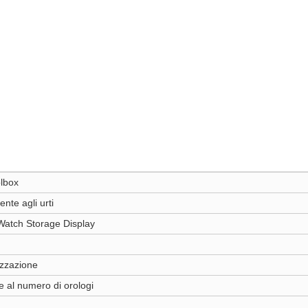
lbox
nte agli urti
Watch Storage Display
izzazione
e al numero di orologi