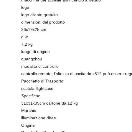
macchina per scintille antincendio a freddo
logo
logo cliente gratuito
dimensioni del prodotto
26x19x25 cm
g.w
7,2 kg
luogo di origine
guangzhou
modalità di controllo
controllo remoto, l′altezza di uscita dmx512 può essere reg
Pacchetto di Trasporto
scatola flightcase
Specifiche
31x31x35cm cartone da 12 kg
Marchio
illuminazione dbee
Origine