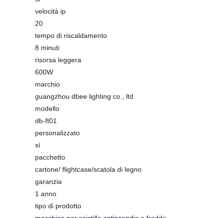
velocità ip
20
tempo di riscaldamento
8 minuti
risorsa leggera
600W
marchio
guangzhou dbee lighting co., ltd
modello
db-ft01
personalizzato
sì
pacchetto
cartone/ flightcase/scatola di legno
garanzia
1 anno
tipo di prodotto