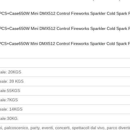
eale: 20KGS
eale: 39 KGS
eale:55KGS
eale:7KGS
eale: 14KGS
eale:30KG.
, palcoscenico, party, eventi, concerti, spettacoli dal vivo, parco divert