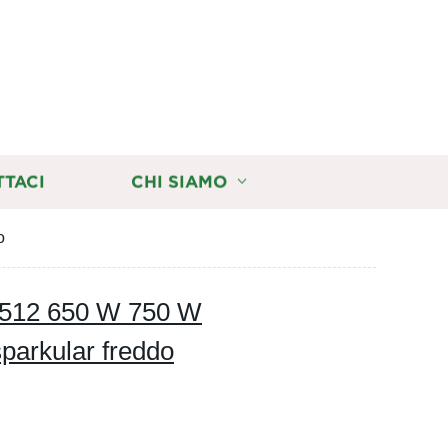
TTACI
CHI SIAMO
o
X512 650 W 750 W
sparkular freddo