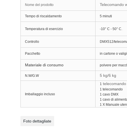
Telecomando wi
Nome del prodotto
Tempo di riscaldamento
5 minuti
Temperatura di esercizio
-10° C - 50° C.
Controllo
DMX512/telecom
Pacchetto
in cartone o valig
Materiale di consumo
polvere per macchi
5 kg/6 kg
N.W/G.W
telecomando w
1
1 telecomando
Imballaggio incluso
1 cavo DMX
1 cavo di alimen
1 X Manuale ute
Foto dettagliate