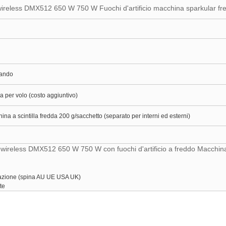
reless DMX512 650 W 750 W Fuochi d'artificio macchina sparkular fr
ando
ia per volo (costo aggiuntivo)
na a scintilla fredda 200 g/sacchetto (separato per interni ed esterni)
ireless DMX512 650 W 750 W con fuochi d'artificio a freddo Macchin
tazione (spina AU UE USA UK)
nte