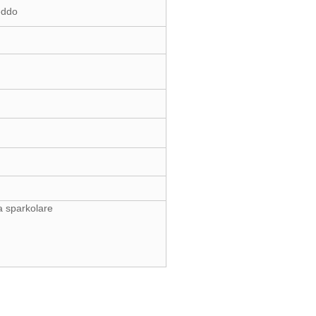
eddo
a sparkolare