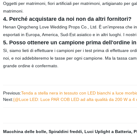
Oggetti per matrimoni, fiori artificiali per matrimoni, artigianato per 
matrimoni
.
4. Perché acquistare da noi non da altri fornitori?
Henan Qingcheng Love Wedding Props Co., Ltd. È un'impresa che integ
esportati in Europa, America, Sud-Est asiatico e in altri luoghi. I nostri
5.
Posso ottenere un campione prima dell'ordine in 
Sì, siamo lieti di effettuare i campioni per i test prima di effettuare o
noi, e noi addebiteremo le tasse per ogni campione. Ma la tassa camp
grande ordine è confermato.
Previous:
Tenda a stella nera in tessuto con LED bianchi a luce morbida
Next:
{@Luce LED: Luce PAR COB LED ad alta qualità da 200 W a 4 
Macchina delle bolle
,
Spiraldini freddi
,
Luci Uplight a Batteria
,
P