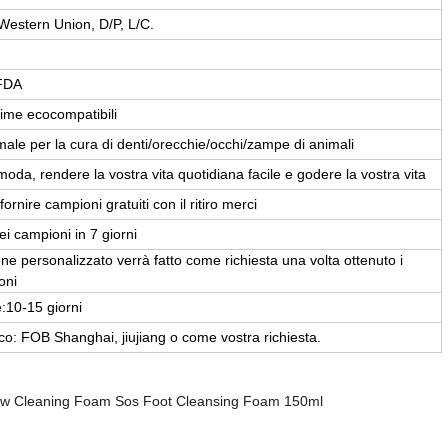
Western Union, D/P, L/C.
 FDA
ime ecocompatibili
imale per la cura di denti/orecchie/occhi/zampe di animali
moda, rendere la vostra vita quotidiana facile e godere la vostra vita
rnire campioni gratuiti con il ritiro merci
i campioni in 7 giorni
e personalizzato verrà fatto come richiesta una volta ottenuto i
oni
:10-15 giorni
ico: FOB Shanghai, jiujiang o come vostra richiesta.