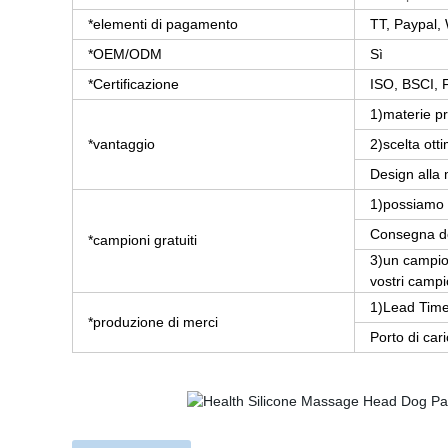
*elementi di pagamento
TT, Paypal, 
*OEM/ODM
Sì
*Certificazione
ISO, BSCI,
1)materie pr
*vantaggio
2)scelta ott
Design alla 
1)possiamo fo
Consegna de
*campioni gratuiti
3)un campion
vostri campi
1)Lead Time
*produzione di merci
Porto di car