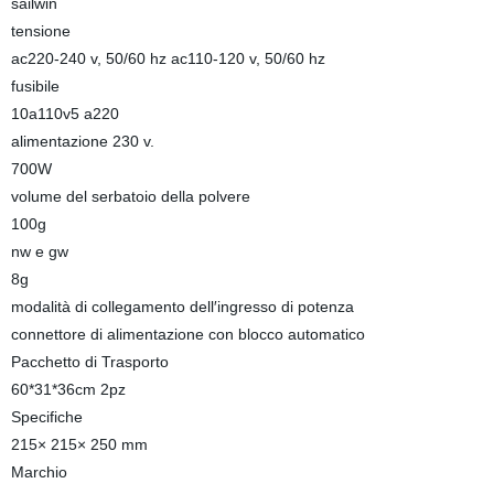
sailwin
tensione
ac220-240 v, 50/60 hz ac110-120 v, 50/60 hz
fusibile
10a110v5 a220
alimentazione 230 v.
700W
volume del serbatoio della polvere
100g
nw e gw
8g
modalità di collegamento dell′ingresso di potenza
connettore di alimentazione con blocco automatico
Pacchetto di Trasporto
60*31*36cm 2pz
Specifiche
215× 215× 250 mm
Marchio