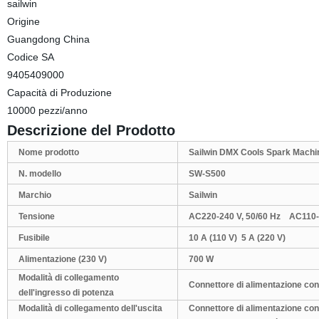
sailwin
Origine
Guangdong China
Codice SA
9405409000
Capacità di Produzione
10000 pezzi/anno
Descrizione del Prodotto
Nome prodotto
Sailwin DMX Cools Spark Machi
N. modello
SW-S500
Marchio
Sailwin
Tensione
AC220-240 V, 50/60 Hz AC110-
Fusibile
10 A
(
110 V
)
5 A
(
220 V
)
Alimentazione
(
230 V
)
700 W
Modalità di collegamento
Connettore di alimentazione co
dell'ingresso di potenza
Modalità di collegamento dell'uscita
Connettore di alimentazione co