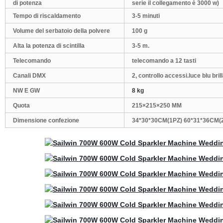
di potenza
serie il collegamento è 3000 w)
Tempo di riscaldamento
3-5 minuti
Volume del serbatoio della polvere
100 g
Alta la potenza di scintilla
3-5 m.
Telecomando
telecomando a 12 tasti
Canali DMX
2, controllo accessi.luce blu bril
NW E GW
8 kg
Quota
215×215×250 MM
Dimensione confezione
34*30*30CM(1PZ) 60*31*36CM(