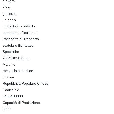
n.c./g.w.
2/2kg
garanzia
un anno
modalità di controllo
controller a filo/remoto
Pacchetto di Trasporto
scatola o flightcase
Specifiche
250*130*130mm
Marchio
raccordo superiore
Origine
Repubblica Popolare Cinese
Codice SA
9405409000
Capacità di Produzione
5000