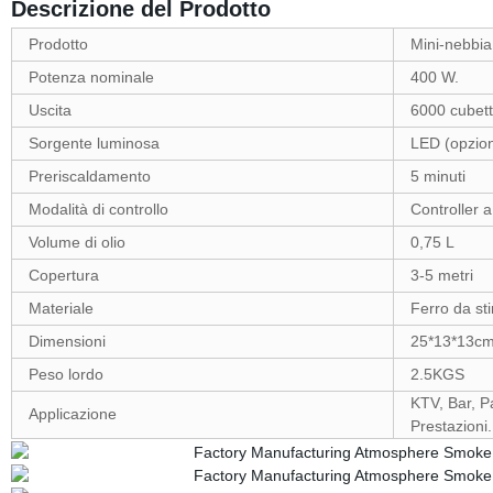
Descrizione del Prodotto
Prodotto
Mini-nebbi
Potenza nominale
400 W.
Uscita
6000 cubett
Sorgente luminosa
LED (opzion
Preriscaldamento
5 minuti
Modalità di controllo
Controller a
Volume di olio
0,75 L
Copertura
3-5 metri
Materiale
Ferro da sti
Dimensioni
25*13*13
Peso lordo
2.5KGS
KTV, Bar, P
Applicazione
Prestazioni..