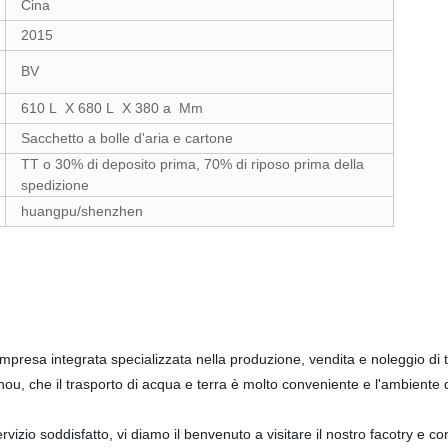
Cina
2015
BV
610 L X 680 L X 380 a Mm
Sacchetto a bolle d'aria e cartone
TT o 30% di deposito prima, 70% di riposo prima della
spedizione
huangpu/shenzhen
 integrata specializzata nella produzione, vendita e noleggio di tralicci
zhou, che il trasporto di acqua e terra è molto conveniente e l'ambiente
vizio soddisfatto, vi diamo il benvenuto a visitare il nostro facotry e c