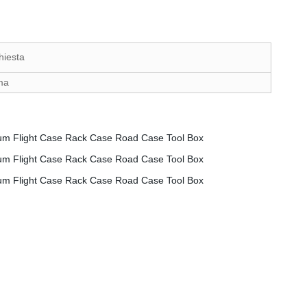
hiesta
ma