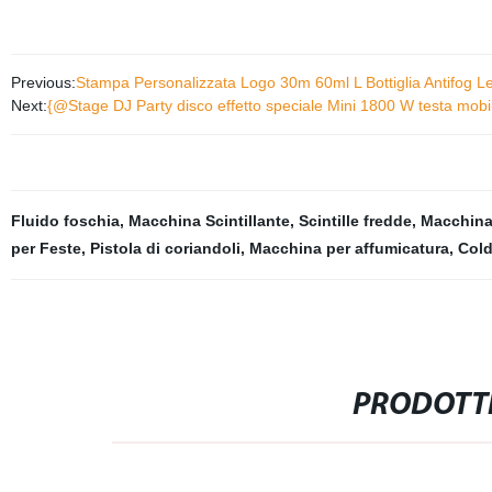
Previous:
Stampa Personalizzata Logo 30m 60ml L Bottiglia Antifog Lenti
Next:
{@Stage DJ Party disco effetto speciale Mini 1800 W testa mobil
Fluido foschia
,
Macchina Scintillante
,
Scintille fredde
,
Macchina
per Feste
,
Pistola di coriandoli
,
Macchina per affumicatura
,
Cold
PRODOTTI