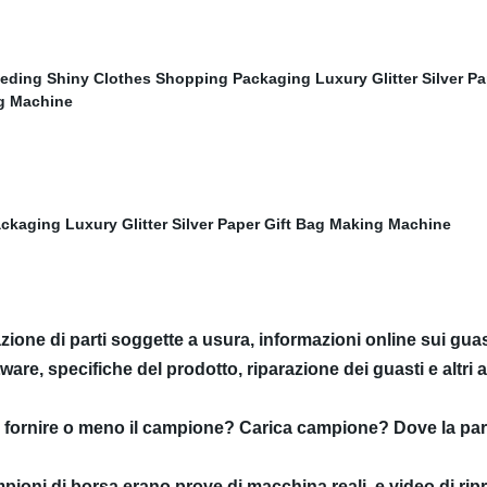
one di parti soggette a usura, informazioni online sui guas
ware, specifiche del prodotto, riparazione dei guasti e altri
 Se fornire o meno il campione? Carica campione? Dove la par
mpioni di borsa erano prove di macchina reali, e video di ripr