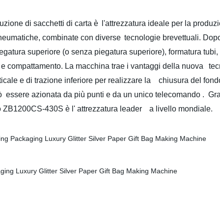
ione di sacchetti di carta è
l'attrezzatura ideale per la produzio
 pneumatiche, combinate con diverse
tecnologie brevettuali. Dop
iegatura superiore (o senza piegatura superiore)
,
formatura tubi,
io e compattamento. La macchina trae i vantaggi della nuova
tecn
ale e di trazione inferiore
per realizzare
la chiusura del fondo
uò essere azionata
da più punti e da un unico telecomando . Gra
 ZB1200CS-430S è l' attrezzatura leader
a livello mondiale
.