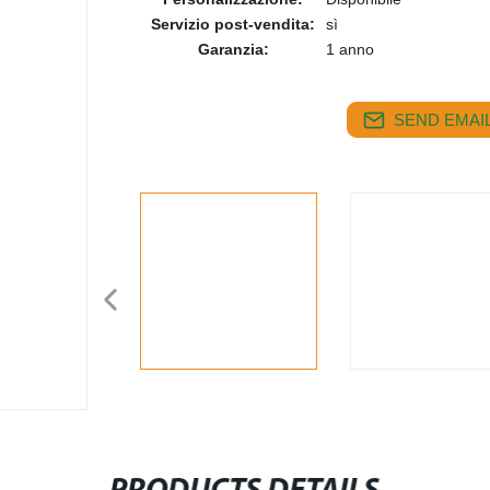
Servizio post-vendita:
sì
Garanzia:
1 anno
SEND EMAIL