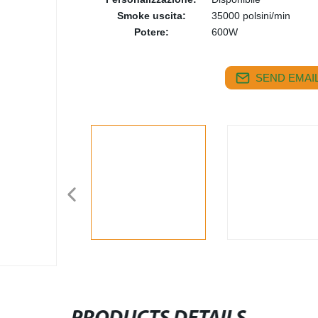
Smoke uscita:
35000 polsini/min
Potere:
600W
SEND EMAIL