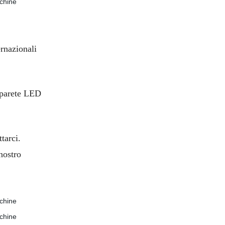
ernazionali
, parete LED
tarci.
nostro