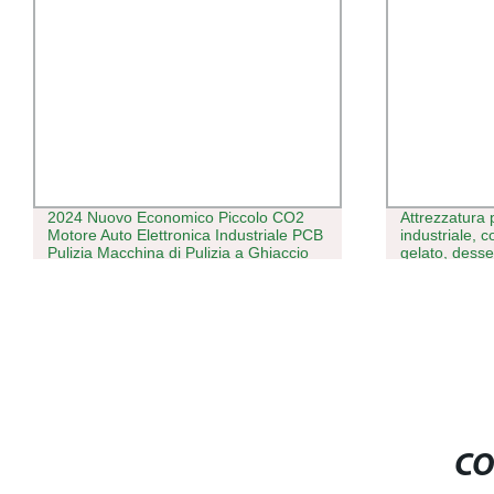
2024 Nuovo Economico Piccolo CO2
Attrezzatura
Motore Auto Elettronica Industriale PCB
industriale, 
Pulizia Macchina di Pulizia a Ghiaccio
gelato, desse
Secco / Pulitore Macchina di Pulizia in
Vendita
CO