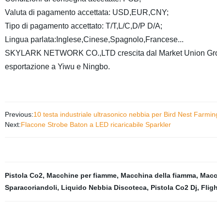
Valuta di pagamento accettata: USD,EUR,CNY;
Tipo di pagamento accettato: T/T,L/C,D/P D/A;
Lingua parlata:Inglese,Cinese,Spagnolo,Francese...
SKYLARK NETWORK CO.,LTD crescita dal Market Union Group, d
esportazione a Yiwu e Ningbo.
Previous:
10 testa industriale ultrasonico nebbia per Bird Nest Farmin
Next:
Flacone Strobe Baton a LED ricaricabile Sparkler
Pistola Co2
,
Macchine per fiamme
,
Macchina della fiamma
,
Macc
Sparacoriandoli
,
Liquido Nebbia Discoteca
,
Pistola Co2 Dj
,
Flig