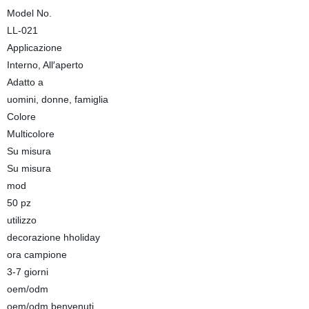
Model No.
LL-021
Applicazione
Interno, All′aperto
Adatto a
uomini, donne, famiglia
Colore
Multicolore
Su misura
Su misura
mod
50 pz
utilizzo
decorazione hholiday
ora campione
3-7 giorni
oem/odm
oem/odm benvenuti