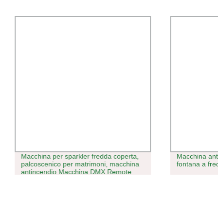
Macchina per sparkler fredda coperta,
Macchina anti
palcoscenico per matrimoni, macchina
fontana a fr
antincendio Macchina DMX Remote
650 W Mini DMX Cold Spark Machine
Wedding Fontana pirotecnica fredda