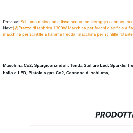
Previous:
Schiuma antincendio fissa acqua monitoraggio cannone acq
Next:
{@Prezzo di fabbrica 1300W Macchina per fuochi d′artificio a fi
macchina per scintille a fiamma fredda, macchina per scintille rotant
Macchina Co2
,
Spargicoriandoli
,
Tenda Stellare Led
,
Sparkler fr
ballo a LED
,
Pistola a gas Co2
,
Cannone di schiuma
,
PRODOTTI