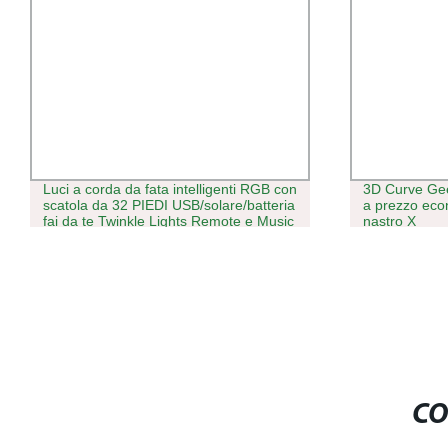
3D Curve Geek Fog 30K puffs monouso
Produttore B
a prezzo economico Barra a forma di
Snow Ice Sha
nastro X
Snowflake Ma
ghiaccio macc
macchina per
CO