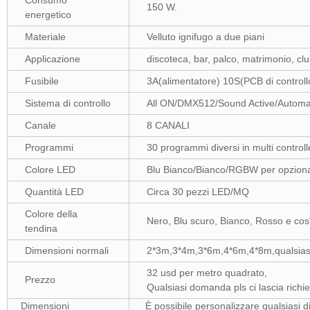
Consumo
150 W.
energetico
Materiale
Velluto ignifugo a due piani
Applicazione
discoteca, bar, palco, matrimonio, clu
Fusibile
3A(alimentatore) 10S(PCB di controll
Sistema di controllo
All ON/DMX512/Sound Active/Automa
Canale
8 CANALI
Programmi
30 programmi diversi in multi controll
Colore LED
Blu Bianco/Bianco/RGBW per opzion
Quantità LED
Circa 30 pezzi LED/MQ
Colore della
Nero, Blu scuro, Bianco, Rosso e così
tendina
Dimensioni normali
2*3m,3*4m,3*6m,4*6m,4*8m,qualsiasi
32 usd per metro quadrat
Prezzo
Qualsiasi domanda pls ci lascia richie
Dimensioni
È possibile personalizzare qualsiasi 