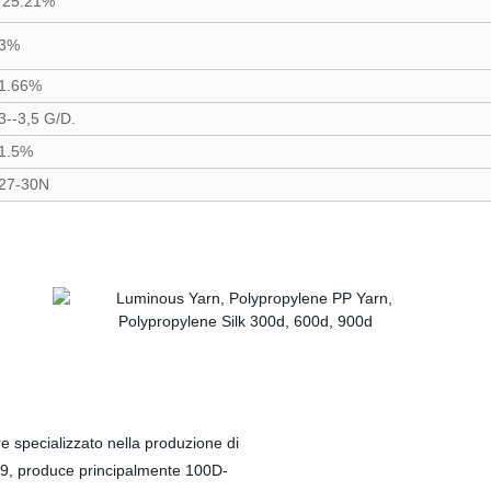
25.21%
3%
1.66%
3--3,5 G/D.
1.5%
27-30N
 specializzato nella produzione di
1999, produce principalmente 100D-