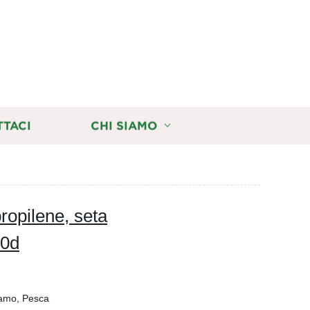
TTACI
CHI SIAMO
propilene, seta
00d
camo, Pesca