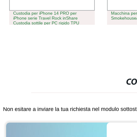
Custodia per iPhone 14 PRO per
Macchina per 
iPhone serie Travel Rock inShare
Smokehouse/
Custodia sottile per PC rigido TPU
morbido MAX modello IMD Copertina
antiurto stampata - D915 Road
CO
Non esitare a inviare la tua richiesta nel modulo sotto