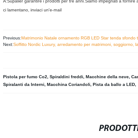
A:Supalier garantire i prodotti per tre anni.Siamo impegnati a fornire 
ci lamentano, inviaci un'e-mail
Previous:
Matrimonio Natale ornamento RGB LED Star tenda sfondo 
Next:
Soffitto Nordic Luxury, arredamento per matrimoni, soggiorno, la
Pistola per fumo Co2
,
Spiraldini freddi
,
Macchine della neve
,
Ca
Spiralanti da Interni
,
Macchina Coriandoli
,
Pista da ballo a LED
,
PRODOTTI