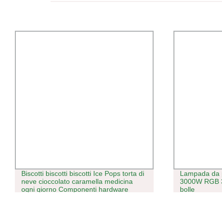
Biscotti biscotti biscotti Ice Pops torta di
Lampada da p
neve cioccolato caramella medicina
3000W RGB 3
ogni giorno Componenti hardware
bolle
macchina per imballaggio Servo Flow
completamente automatica