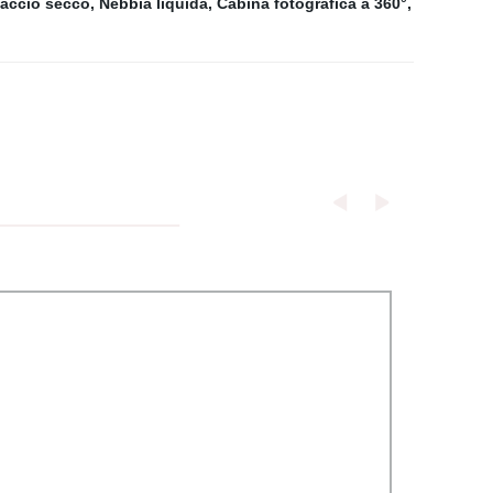
iaccio secco
,
Nebbia liquida
,
Cabina fotografica a 360°
,