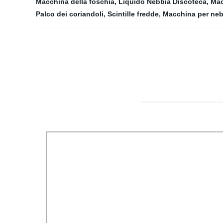
Macchina della foschia
,
Liquido Nebbia Discoteca
,
Mac
Palco dei coriandoli
,
Scintille fredde
,
Macchina per ne