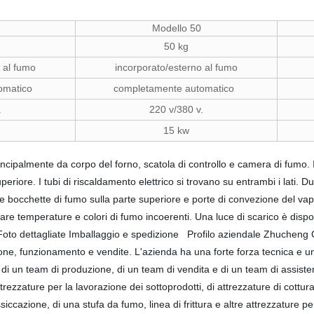
Modello 50
50 kg
 al fumo
incorporato/esterno al fumo
tomatico
completamente automatico
.
220 v/380 v.
15 kw
ncipalmente da corpo del forno, scatola di controllo e camera di fumo. 
periore. I tubi di riscaldamento elettrico si trovano su entrambi i lati.
o e bocchette di fumo sulla parte superiore e porte di convezione del vap
itare temperature e colori di fumo incoerenti. Una luce di scarico è disp
Foto dettagliate Imballaggio e spedizione Profilo aziendale Zhucheng
one, funzionamento e vendite. L'azienda ha una forte forza tecnica e un
a, di un team di produzione, di un team di vendita e di un team di assist
ttrezzature per la lavorazione dei sottoprodotti, di attrezzature di cottur
essiccazione, di una stufa da fumo, linea di frittura e altre attrezzatur