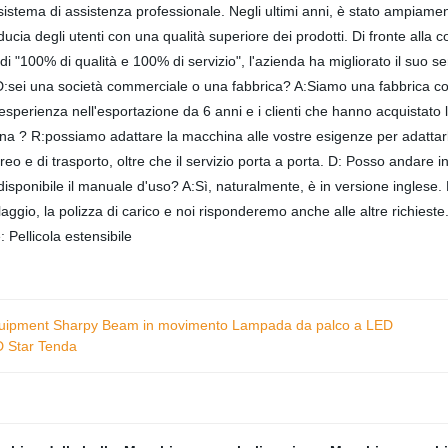
sistema di assistenza professionale. Negli ultimi anni, è stato ampiament
iducia degli utenti con una qualità superiore dei prodotti. Di fronte all
 di "100% di qualità e 100% di servizio", l'azienda ha migliorato il suo s
Q D:sei una società commerciale o una fabbrica? A:Siamo una fabbrica co
perienza nell'esportazione da 6 anni e i clienti che hanno acquistato
na ? R:possiamo adattare la macchina alle vostre esigenze per adattarla
eo e di trasporto, oltre che il servizio porta a porta. D: Posso andare i
disponibile il manuale d'uso? A:Sì, naturalmente, è in versione inglese.
llaggio, la polizza di carico e noi risponderemo anche alle altre richiest
 Pellicola estensibile
quipment Sharpy Beam in movimento Lampada da palco a LED
D Star Tenda