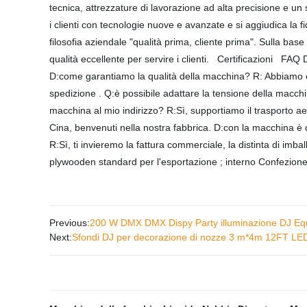
tecnica, attrezzature di lavorazione ad alta precisione e un 
i clienti con tecnologie nuove e avanzate e si aggiudica la f
filosofia aziendale "qualità prima, cliente prima". Sulla base
qualità eccellente per servire i clienti. Certificazioni FA
D:come garantiamo la qualità della macchina? R: Abbiamo es
spedizione . Q:è possibile adattare la tensione della macchi
macchina al mio indirizzo? R:Sì, supportiamo il trasporto aer
Cina, benvenuti nella nostra fabbrica. D:con la macchina è 
R:Sì, ti invieremo la fattura commerciale, la distinta di imba
plywooden standard per l'esportazione ; interno Confezione:
Previous:
200 W DMX DMX Dispy Party illuminazione DJ E
Next:
Sfondi DJ per decorazione di nozze 3 m*4m 12FT LE