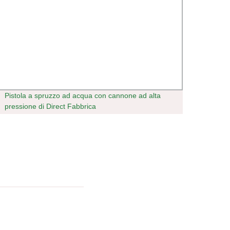
Pistola a spruzzo ad acqua con cannone ad alta
Spin 
pressione di Direct Fabbrica
Plata
Photo