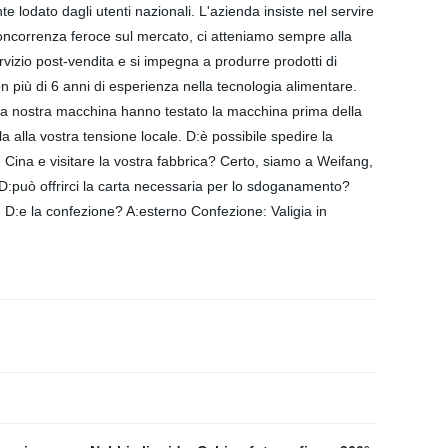
e lodato dagli utenti nazionali. L'azienda insiste nel servire
a concorrenza feroce sul mercato, ci atteniamo sempre alla
ervizio post-vendita e si impegna a produrre prodotti di
n più di 6 anni di esperienza nella tecnologia alimentare.
 la nostra macchina hanno testato la macchina prima della
 alla vostra tensione locale. D:è possibile spedire la
n Cina e visitare la vostra fabbrica? Certo, siamo a Weifang,
 D:può offrirci la carta necessaria per lo sdoganamento?
e. D:e la confezione? A:esterno Confezione: Valigia in