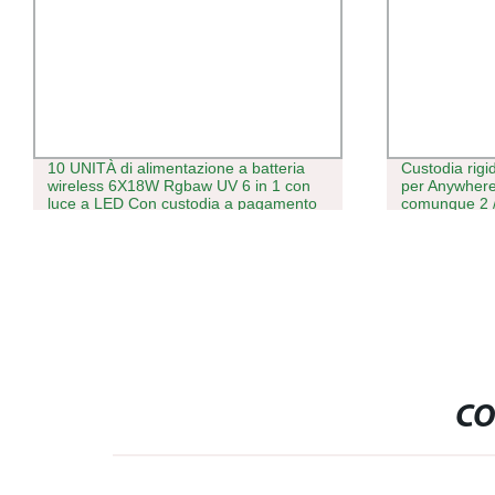
10 UNITÀ di alimentazione a batteria
Custodia rig
wireless 6X18W Rgbaw UV 6 in 1 con
per Anywhere
luce a LED Con custodia a pagamento
comunque 2 
per il Wedding Party Bar
custodia da v
CO