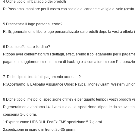
4 Q:che tipo di imballaggio dei prodotti
R: Possiamo imballare per il vostro con scatola di cartone e valigia di volo (costo
5 D:accettate il logo personalizzato?
R: Sì, generalmente libero logo personalizzato sui prodotti dopo la vostra offerta i
6 D:come effettuare l'ordine?
R:dopo aver confermato tutti i dettagli, effettueremo il collegamento per il pagam
pagamento aggiorneremo il numero di tracking e ci contatteremo per l'elaborazione
7: D:che tipo di termini di pagamento accettate?
R: Accettiamo T/T, Alibaba Assurance Order, Paypal, Money Gram, Western Union
8 D:che tipo di metodi di spedizione offrite? e per quanto tempo i vostri prodott
R:generalmente abbiamo i 4 diversi metodi di spedizione, dipende da se avete 
consegna 1-5 giorni.
1:Express come UPS DHL FedEx EMS spedizione:5-7 giorni.
2:spedizione in mare o in treno: 25-35 giorni.