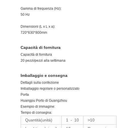
Gamma di frequenza (Hz):
50 Hz
Dimensioni (L x L x a):
720*630*800mm
Capacità di fornitura
Capacità di fornitura
20 pezzi/pezzi alla settimana
Imballaggio e consegna
Dettagli sulla confezione
Imballaggio regolare o personalizzato
Porta
Huangpu Porto di Guangzhou
Esempio di immagine:
Tempo di consegna:
Quantità(unità)
1
-
10
>10