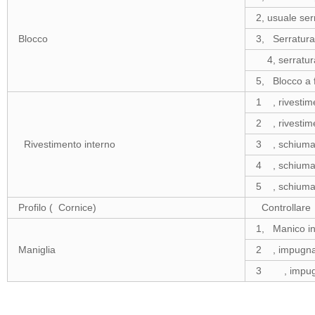
2, usuale se
Blocco
3, Serratura
4, serratura
5, Blocco a f
1 , rivestim
2 , rivestim
Rivestimento interno
3 , schiuma
4 , schiuma
5 , schium
Profilo ( Cornice)
Controllare
1, Manico in
Maniglia
2 , impugnat
3 , impugnat