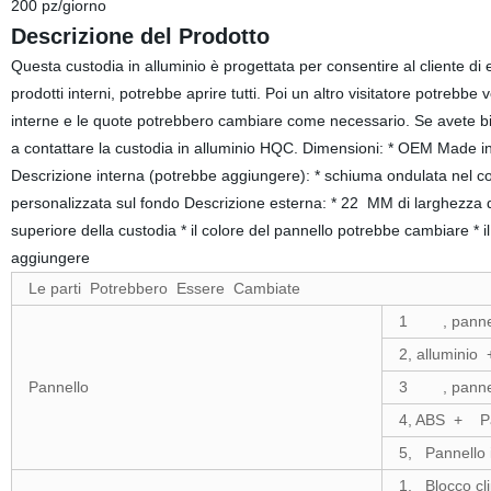
200 pz/giorno
Descrizione del Prodotto
Questa custodia in alluminio è progettata per consentire al cliente di
prodotti interni, potrebbe aprire tutti. Poi un altro visitatore potrebbe v
interne e le quote potrebbero cambiare come necessario. Se avete biso
a contattare la custodia in alluminio HQC. Dimensioni: * OEM Made in 
Descrizione interna (potrebbe aggiungere): * schiuma ondulata nel c
personalizzata sul fondo Descrizione esterna: * 22 MM di larghezza de
superiore della custodia * il colore del pannello potrebbe cambiare *
aggiungere
Le parti Potrebbero Essere Cambiate
1 , pannell
2, allumini
Pannello
3 , pannel
4, ABS + Pa
5, Pannello 
1, Blocco cl