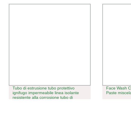
Tubo di estrusione tubo protettivo
Face Wash C
ignifugo impermeabile linea isolante
Paste miscel
resistente alla corrosione tubo di
plastica CPVC elettrocondutture
macchine per tubi in PVC macchina per
estrusione tubi