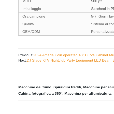
MOD
500 pz
Imballaggio
Sacchetti in P
Ora campione
5-7 Giorni lav
Qualità
Sistema di con
OEM/ODM
Personalizzat
Previous:
2024 Arcade Coin operated 43" Curve Cabinet Multi
Next:
DJ Stage KTV Nightclub Party Equipment LED Beam Sh
Macchine del fumo
,
Spiraldini freddi
,
Macchine per scin
Cabina fotografica a 360°
,
Macchina per affumicatura
,