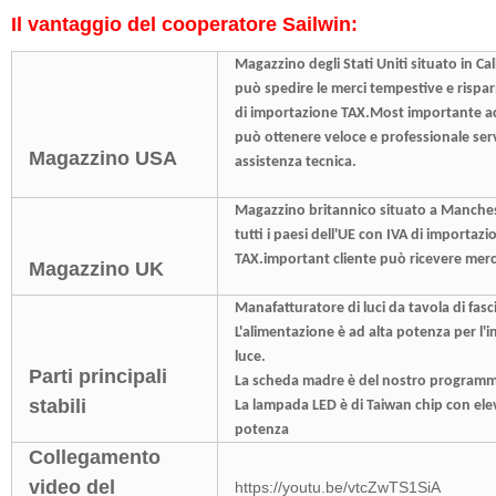
Il vantaggio del cooperatore Sailwin:
Magazzino degli Stati Uniti situato in Ca
può spedire le merci tempestive e rispa
di importazione TAX.Most importante ac
può ottenere veloce e professionale serv
Magazzino USA
assistenza tecnica.
Magazzino britannico situato a Manches
tutti i paesi dell'UE con IVA di importazi
TAX.important cliente può ricevere merci
Magazzino UK
Manafatturatore di luci da tavola di fasc
L'alimentazione è ad alta potenza per l'in
luce.
Parti principali
La scheda madre è del nostro programma 
stabili
La lampada LED è di Taiwan chip con ele
potenza
Collegamento
video del
https://youtu.be/vtcZwTS1SiA