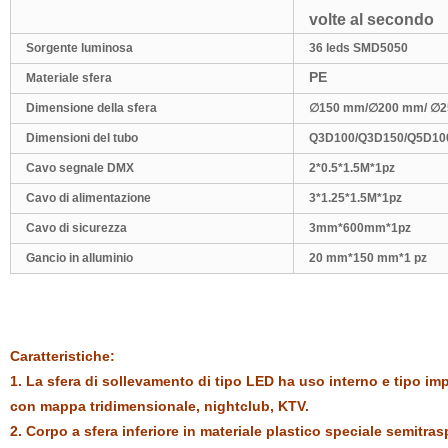
volte al secondo
Sorgente luminosa
36 leds SMD5050
PE
Materiale sfera
Dimensione della sfera
∅
150 mm/
∅
200 mm/
∅
2
Dimensioni del tubo
Q3D100/Q3D150/Q5D10
Cavo segnale DMX
2*0.5
*1.5M*1pz
Cavo di alimentazione
3*1.25
*1.5M*1pz
Cavo di sicurezza
3mm*600mm*1pz
Gancio in alluminio
20 mm*150 mm*1 pz
Caratteristiche:
1. La sfera di sollevamento di tipo LED ha uso interno e tipo impe
con mappa tridimensionale, nightclub, KTV.
2. Corpo a sfera inferiore in materiale plastico speciale semitra