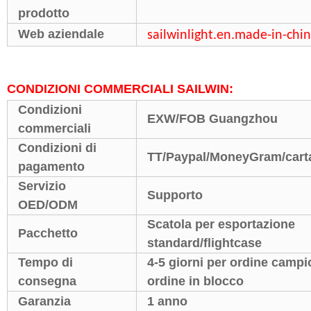
prodotto
Web aziendale
sailwinlight.en.made-in-chi
CONDIZIONI COMMERCIALI SAILWIN:
Condizioni
EXW/FOB Guangzhou
commerciali
Condizioni di
TT/Paypal/MoneyGram/carta
pagamento
Servizio
Supporto
OED/ODM
Scatola per esportazione
Pacchetto
standard/flightcase
Tempo di
4-5 giorni per ordine campio
consegna
ordine in blocco
Garanzia
1 anno