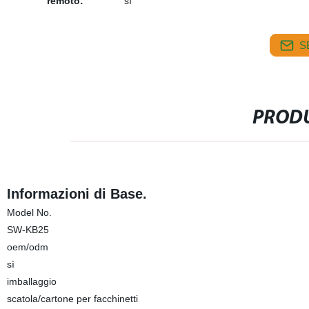
remoto:
sì
S
PRODU
Informazioni di Base.
Model No.
SW-KB25
oem/odm
sì
imballaggio
scatola/cartone per facchinetti