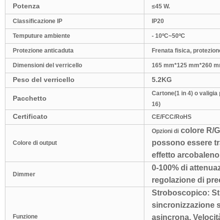
Potenza
≤
45 W.
Classificazione IP
IP20
Temputure ambiente
- 10ºC~50ºC
Protezione anticaduta
Frenata fisica, protezion
Dimensioni del verricello
165 mm*125 mm*260 
Peso del verricello
5.2KG
Cartone(1 in 4) o valigia 
Pacchetto
16)
Certificato
CE/FCC/RoHS
colore R/G/B
Opzioni di
possono essere tr
Colore di output
effetto arcobaleno
0-100% di attenuaz
Dimmer
regolazione di prec
Stroboscopico: St
sincronizzazione 
Funzione
asincrona. Veloci