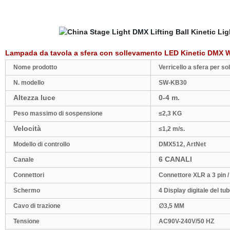
Lampada da tavola a sfera con sollevamento LED Kinetic DMX W
Nome prodotto
Verricello a sfera per s
N. modello
SW-KB30
Altezza luce
0-4 m.
Peso massimo di sospensione
≤2,3 KG
Velocità
≤1,2 m/s.
Modello di controllo
DMX512, ArtNet
6 CANALI
Canale
Connettori
Connettore XLR a 3 pin / 
Schermo
4 Display digitale del tu
Cavo di trazione
∅
3,5 MM
Tensione
AC90V-240V/50 HZ