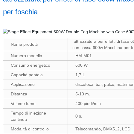
per foschia
attrezzatura per effetti di fase
Nome prodotti
con cassa 600w Macchina per f
Numero modello
HM-M01
Consumo energetico
600 W
Capacità pentola
1,7 L
Applicazione
discoteca, bar, palco, matrimon
Distanza
5-10 m.
Volume fumo
400 piedi/min
Tempo di iniezione
0 s.
continua
Modalità di controllo
Telecomando, DMX512, LCD