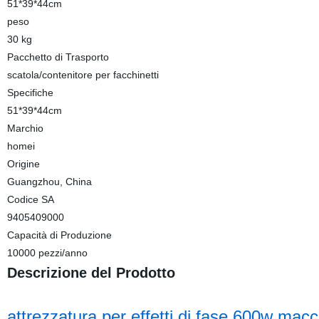
51*39*44cm
peso
30 kg
Pacchetto di Trasporto
scatola/contenitore per facchinetti
Specifiche
51*39*44cm
Marchio
homei
Origine
Guangzhou, China
Codice SA
9405409000
Capacità di Produzione
10000 pezzi/anno
Descrizione del Prodotto
attrezzatura per effetti di fase 600w ma