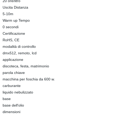
20 ore/litro
Uscita Distanza
5-10m
Warm up Tempo
0 secondi
Certificazione
RoHS, CE
modalità di controllo
dmx512, remoto, lcd
applicazione
discoteca, festa, matrimonio
parola chiave
macchina per foschia da 600 w.
carburante
liquido nebulizzato
base
base dell′olio
dimensioni