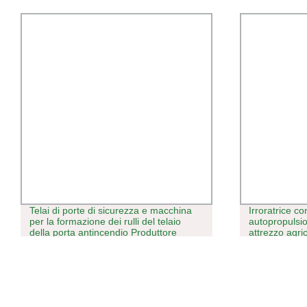
Telai di porte di sicurezza e macchina
Irroratrice co
per la formazione dei rulli del telaio
autopropulsio
della porta antincendio Produttore
attrezzo agri
con cannone 