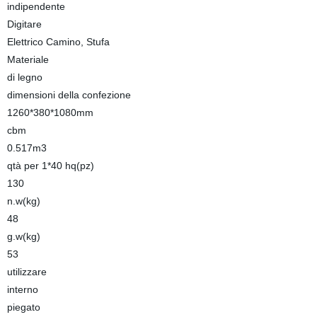
indipendente
Digitare
Elettrico Camino, Stufa
Materiale
di legno
dimensioni della confezione
1260*380*1080mm
cbm
0.517m3
qtà per 1*40 hq(pz)
130
n.w(kg)
48
g.w(kg)
53
utilizzare
interno
piegato