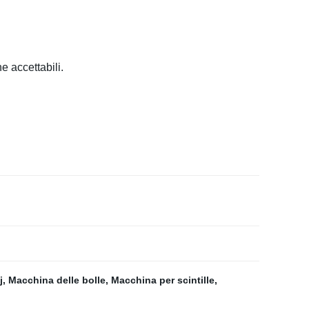
e accettabili.
j
,
Macchina delle bolle
,
Macchina per scintille
,