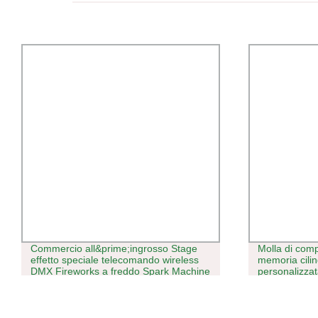
Commercio all&prime;ingrosso Stage
Molla di comp
effetto speciale telecomando wireless
memoria cilind
DMX Fireworks a freddo Spark Machine
personalizzat
650 W per Wedding Stage DJ Natale
compressione
spirale