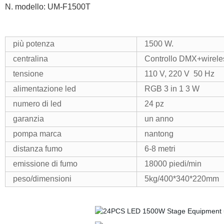
N. modello: UM-F1500T
più potenza
1500 W.
centralina
Controllo DMX+wirele
tensione
110 V, 220 V 50 Hz
alimentazione led
RGB 3 in 1 3 W
numero di led
24 pz
garanzia
un anno
pompa marca
nantong
distanza fumo
6-8 metri
emissione di fumo
18000 piedi/min
peso/dimensioni
5kg/400*340*220mm